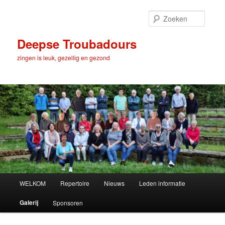
Spring
naar
Zoeke
de
primaire
Deepse Troubadours
inhoud
zingen is leuk, gezellig en gezond
Hoofdmenu
WELKOM
Repertoire
Nieuws
Leden informatie
Galerij
Sponsoren