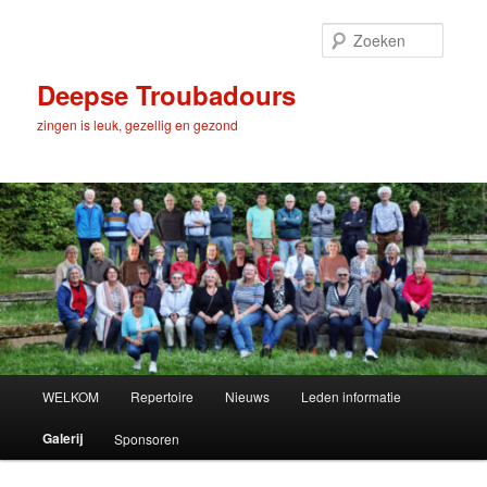
Spring
naar
Zoeke
de
primaire
Deepse Troubadours
inhoud
zingen is leuk, gezellig en gezond
Hoofdmenu
WELKOM
Repertoire
Nieuws
Leden informatie
Galerij
Sponsoren